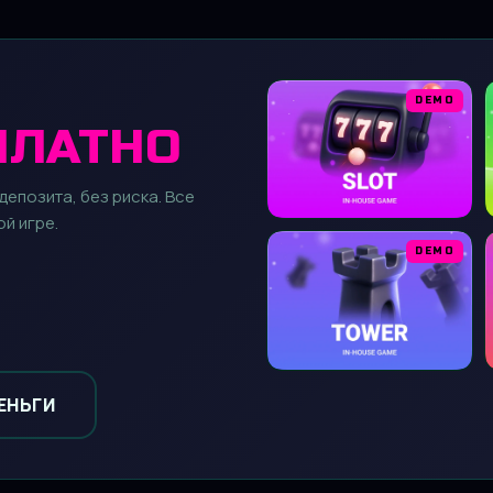
DEMO
ПЛАТНО
 депозита, без риска. Все
й игре.
DEMO
ЕНЬГИ