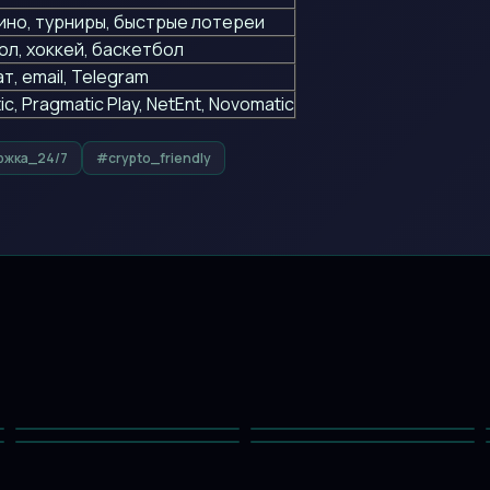
зино, турниры, быстрые лотереи
л, хоккей, баскетбол
т, email, Telegram
, Pragmatic Play, NetEnt, Novomatic
OT
ржка_24/7
#crypto_friendly
Diamond of Jungle
Aztec Clusters
NEW
Fruit Machine
Capymania Yellow
HOT
NETENT
PRAGMATIC PLAY
MICROGAMING
PRAGMATIC PLAY