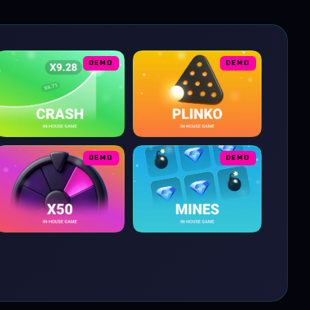
DEMO
DEMO
DEMO
DEMO