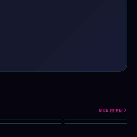
O
ВСЕ ИГРЫ
Divine Divas
Dreamshock
TOP
Big Win x25
Fab Farm
PLAY’N GO
NETENT
NETENT
PLAY’N GO