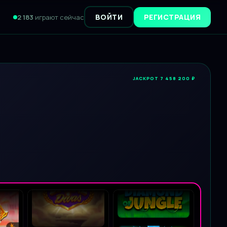
ВОЙТИ
РЕГИСТРАЦИЯ
2 183
играют сейчас
JACKPOT 7 458 200 ₽