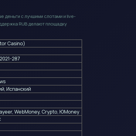
 деньги с лучшими слотами и live-
оддержка RUB делают площадку
or Casino)
2021-287
ows
ий, Испанский
 Payeer, WebMoney, Crypto, ЮMoney
C