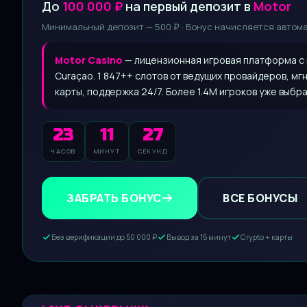
До
100 000 ₽
на первый депозит в
Motor
Минимальный депозит — 500 ₽ · Бонус начисляется автом
Motor Casino
— лицензионная игровая платформа с
Curaçao. 1 847++ слотов от ведущих провайдеров, мгн
карты, поддержка 24/7. Более 1.4M игроков уже выбр
23
11
25
ЧАСОВ
МИНУТ
СЕКУНД
ЗАБРАТЬ БОНУС
ВСЕ БОНУСЫ
Без верификации до 50 000 ₽
Вывод за 15 минут
Crypto + карты